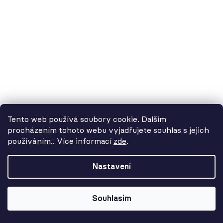
130 Kč
Tento web používá soubory cookie. Dalším
procházením tohoto webu vyjadřujete souhlas s jejich
používáním.. Více informací
zde
.
Od 3. 8. do 14. 8. máme
dovolenou. Objednávky
Nastavení
přijímáme, ale doručení se může o
pár dní prodloužit. Použijte kód
LETO26 a získejte 5% slevu jako
Souhlasím
kompenzaci!