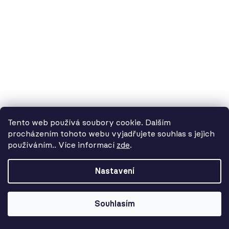
Tento web používá soubory cookie. Dalším
procházením tohoto webu vyjadřujete souhlas s jejich
používáním.. Více informací
zde
.
Od 3. 8. do 14. 8. máme
dovolenou. Objednávky
Nastavení
přijímáme, ale doručení se může o
pár dní prodloužit. Použijte kód
LETO26 a získejte 5% slevu jako
Souhlasím
kompenzaci!