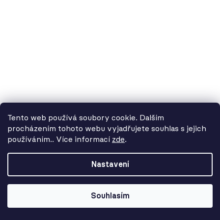
11 903 Kč
Tento web používá soubory cookie. Dalším
procházením tohoto webu vyjadřujete souhlas s jejich
používáním.. Více informací
zde
.
Od 3. 8. do 14. 8. máme
dovolenou. Objednávky
Nastavení
přijímáme, ale doručení se může o
pár dní prodloužit. Použijte kód
LETO26 a získejte 5% slevu jako
Souhlasím
kompenzaci!