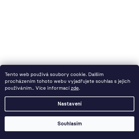
Tento web používá soubory cookie. Dalším
procházením tohoto webu vyjadřujete souhlas s jejich
používáním.. Více informací
zde
.
Od 3. 8. do 14. 8. máme
dovolenou. Objednávky
Nastavení
přijímáme, ale doručení se může o
pár dní prodloužit. Použijte kód
LETO26 a získejte 5% slevu jako
Souhlasím
kompenzaci!