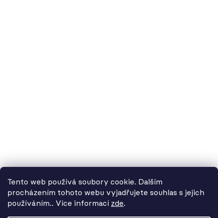
60.cz - svítidla, s.r.o.
doručovací adresa: Kašparova 604/1, 78983 Loštice
fakturační adresa: Žádlovice 67, 78983 Loštice
studio Olomouc: Camilla Sitteho 1218/5, 77900 Olomouc
IČ:
01806343,
DIČ:
CZ01806343
č.ú. Kč:
2300443515 / 2010
IBAN: CZ5620100000002300443515
BIC: FIOBCZPPXXX
č.ú. EUR:
2600443517 / 2010
IBAN: CZ3720100000002600443517
Tento web používá soubory cookie. Dalším
BIC: FIOBCZPPXXX
procházením tohoto webu vyjadřujete souhlas s jejich
používáním.. Více informací
zde
.
Od 3. 8. do 14. 8. máme
datová schránka:
39uv4p5