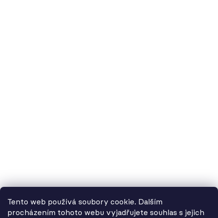
60.cz - svítidla, s.r.o.
doručovací adresa: Kašparova 604/1, 78983 Loštice
fakturační adresa: Žádlovice 67, 78983 Loštice
studio Olomouc: Camilla Sitteho 1218/5, 77900 Olomouc
IČ:
01806343,
DIČ:
CZ01806343
č.ú. Kč:
2300443515 / 2010
IBAN: CZ5620100000002300443515
BIC: FIOBCZPPXXX
č.ú. EUR:
2600443517 / 2010
IBAN: CZ3720100000002600443517
Tento web používá soubory cookie. Dalším
BIC: FIOBCZPPXXX
procházením tohoto webu vyjadřujete souhlas s jejich