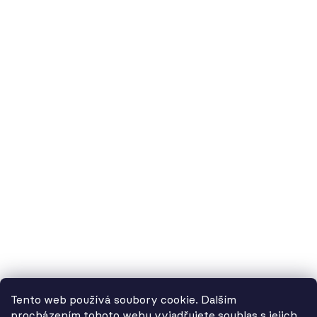
O nás
60.cz - svítidla, s.r.o.
doručovací adresa: Kašparova 604/1, 78983 Loštice
fakturační adresa: Žádlovice 67, 78983 Loštice
studio Olomouc: Camilla Sitteho 1218/5, 77900 Olomouc
IČ:
01806343,
DIČ:
CZ01806343
č.ú. Kč:
2300443515 / 2010
IBAN: CZ5620100000002300443515
BIC: FIOBCZPPXXX
č.ú. EUR:
2600443517 / 2010
IBAN: CZ3720100000002600443517
Tento web používá soubory cookie. Dalším
BIC: FIOBCZPPXXX
procházením tohoto webu vyjadřujete souhlas s jejich