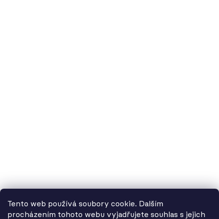
60.cz - svítidla, s.r.o.
doručovací adresa: Kašparova 604/1, 78983 Loštice
fakturační adresa: Žádlovice 67, 78983 Loštice
studio Olomouc: Camilla Sitteho 1218/5, 77900 Olomouc
IČ:
01806343,
DIČ:
CZ01806343
č.ú. Kč:
2300443515 / 2010
IBAN: CZ5620100000002300443515
BIC: FIOBCZPPXXX
č.ú. EUR:
2600443517 / 2010
IBAN: CZ3720100000002600443517
Tento web používá soubory cookie. Dalším
BIC: FIOBCZPPXXX
procházením tohoto webu vyjadřujete souhlas s jejich