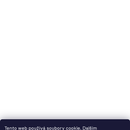
O nás
60.cz - svítidla, s.r.o.
doručovací adresa: Kašparova 604/1, 78983 Loštice
fakturační adresa: Žádlovice 67, 78983 Loštice
studio Olomouc: Camilla Sitteho 1218/5, 77900 Olomouc
IČ:
01806343,
DIČ:
CZ01806343
č.ú. Kč:
2300443515 / 2010
IBAN: CZ5620100000002300443515
BIC: FIOBCZPPXXX
č.ú. EUR:
2600443517 / 2010
IBAN: CZ3720100000002600443517
Tento web používá soubory cookie. Dalším