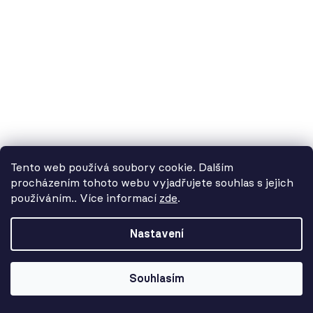
6 298 Kč
Tento web používá soubory cookie. Dalším
procházením tohoto webu vyjadřujete souhlas s jejich
používáním.. Více informací
zde
.
Od 3. 8. do 14. 8. máme
dovolenou. Objednávky
Nastavení
přijímáme, ale doručení se může o
pár dní prodloužit. Použijte kód
LETO26 a získejte 5% slevu jako
Souhlasím
kompenzaci!