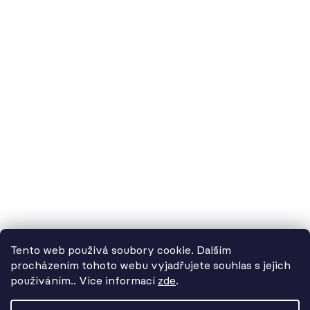
60.cz - svítidla, s.r.o.
doručovací adresa: Kašparova 604/1, 78983 Loštice
fakturační adresa: Žádlovice 67, 78983 Loštice
studio Olomouc: Camilla Sitteho 1218/5, 77900 Olomouc
IČ:
01806343,
DIČ:
CZ01806343
č.ú. Kč:
2300443515 / 2010
IBAN: CZ5620100000002300443515
BIC: FIOBCZPPXXX
č.ú. EUR:
2600443517 / 2010
IBAN: CZ3720100000002600443517
Tento web používá soubory cookie. Dalším
BIC: FIOBCZPPXXX
procházením tohoto webu vyjadřujete souhlas s jejich
používáním.. Více informací
zde
.
Od 3. 8. do 14. 8. máme
datová schránka:
39uv4p5
dovolenou. Objednávky