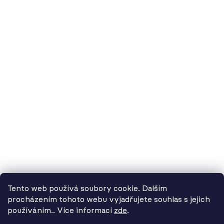
60.cz - svítidla, s.r.o.
doručovací adresa: Kašparova 604/1, 78983 Loštice
fakturační adresa: Žádlovice 67, 78983 Loštice
studio Olomouc: Camilla Sitteho 1218/5, 77900 Olomouc
IČ:
01806343,
DIČ:
CZ01806343
č.ú. Kč:
2300443515 / 2010
IBAN: CZ5620100000002300443515
BIC: FIOBCZPPXXX
č.ú. EUR:
2600443517 / 2010
IBAN: CZ3720100000002600443517
Tento web používá soubory cookie. Dalším
BIC: FIOBCZPPXXX
procházením tohoto webu vyjadřujete souhlas s jejich
používáním.. Více informací
zde
.
Od 3. 8. do 14. 8. máme
datová schránka:
39uv4p5