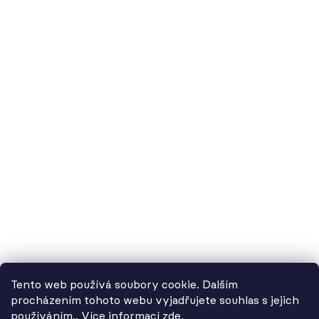
60.cz - svítidla, s.r.o.
doručovací adresa: Kašparova 604/1, 78983 Loštice
fakturační adresa: Žádlovice 67, 78983 Loštice
studio Olomouc: Camilla Sitteho 1218/5, 77900 Olomouc
IČ:
01806343,
DIČ:
CZ01806343
č.ú. Kč:
2300443515 / 2010
IBAN: CZ5620100000002300443515
BIC: FIOBCZPPXXX
č.ú. EUR:
2600443517 / 2010
IBAN: CZ3720100000002600443517
Tento web používá soubory cookie. Dalším
BIC: FIOBCZPPXXX
procházením tohoto webu vyjadřujete souhlas s jejich
používáním.. Více informací
zde
.