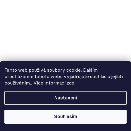
Tento web používá soubory cookie. Dalším
procházením tohoto webu vyjadřujete souhlas s jejich
používáním.. Více informací
zde
.
Od 3. 8. do 14. 8. máme
dovolenou. Objednávky
Nastavení
přijímáme, ale doručení se může o
pár dní prodloužit. Použijte kód
LETO26 a získejte 5% slevu jako
Souhlasím
kompenzaci!