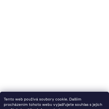
60.cz - svítidla, s.r.o.
doručovací adresa: Kašparova 604/1, 78983 Loštice
fakturační adresa: Žádlovice 67, 78983 Loštice
studio Olomouc: Camilla Sitteho 1218/5, 77900 Olomouc
IČ:
01806343,
DIČ:
CZ01806343
č.ú. Kč:
2300443515 / 2010
IBAN: CZ5620100000002300443515
BIC: FIOBCZPPXXX
č.ú. EUR:
2600443517 / 2010
IBAN: CZ3720100000002600443517
Tento web používá soubory cookie. Dalším
BIC: FIOBCZPPXXX
procházením tohoto webu vyjadřujete souhlas s jejich