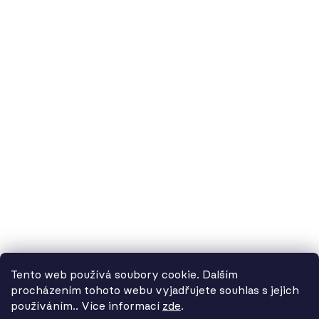
60.cz - svítidla, s.r.o.
doručovací adresa: Kašparova 604/1, 78983 Loštice
fakturační adresa: Žádlovice 67, 78983 Loštice
studio Olomouc: Camilla Sitteho 1218/5, 77900 Olomouc
IČ:
01806343,
DIČ:
CZ01806343
č.ú. Kč:
2300443515 / 2010
IBAN: CZ5620100000002300443515
BIC: FIOBCZPPXXX
č.ú. EUR:
2600443517 / 2010
IBAN: CZ3720100000002600443517
Tento web používá soubory cookie. Dalším
BIC: FIOBCZPPXXX
procházením tohoto webu vyjadřujete souhlas s jejich
používáním.. Více informací
zde
.
Od 3. 8. do 14. 8. máme