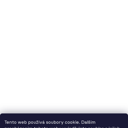
O nás
60.cz - svítidla, s.r.o.
doručovací adresa: Kašparova 604/1, 78983 Loštice
fakturační adresa: Žádlovice 67, 78983 Loštice
studio Olomouc: Camilla Sitteho 1218/5, 77900 Olomouc
IČ:
01806343,
DIČ:
CZ01806343
č.ú. Kč:
2300443515 / 2010
IBAN: CZ5620100000002300443515
BIC: FIOBCZPPXXX
č.ú. EUR:
2600443517 / 2010
IBAN: CZ3720100000002600443517
Tento web používá soubory cookie. Dalším
BIC: FIOBCZPPXXX