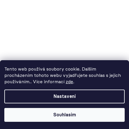
2 980 Kč
Tento web používá soubory cookie. Dalším
procházením tohoto webu vyjadřujete souhlas s jejich
používáním.. Více informací
zde
.
Od 3. 8. do 14. 8. máme
dovolenou. Objednávky
Nastavení
přijímáme, ale doručení se může o
pár dní prodloužit. Použijte kód
LETO26 a získejte 5% slevu jako
Souhlasím
kompenzaci!