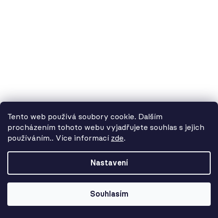
9 051 Kč
Tento web používá soubory cookie. Dalším
procházením tohoto webu vyjadřujete souhlas s jejich
používáním.. Více informací
zde
.
Od 3. 8. do 14. 8. máme
dovolenou. Objednávky
Nastavení
přijímáme, ale doručení se může o
pár dní prodloužit. Použijte kód
LETO26 a získejte 5% slevu jako
Souhlasím
kompenzaci!