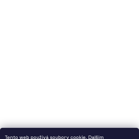
O nás
60.cz - svítidla, s.r.o.
doručovací adresa: Kašparova 604/1, 78983 Loštice
fakturační adresa: Žádlovice 67, 78983 Loštice
studio Olomouc: Camilla Sitteho 1218/5, 77900 Olomouc
IČ:
01806343,
DIČ:
CZ01806343
č.ú. Kč:
2300443515 / 2010
IBAN: CZ5620100000002300443515
BIC: FIOBCZPPXXX
č.ú. EUR:
2600443517 / 2010
IBAN: CZ3720100000002600443517
Tento web používá soubory cookie. Dalším