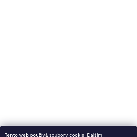
O nás
60.cz - svítidla, s.r.o.
doručovací adresa: Kašparova 604/1, 78983 Loštice
fakturační adresa: Žádlovice 67, 78983 Loštice
studio Olomouc: Camilla Sitteho 1218/5, 77900 Olomouc
IČ:
01806343,
DIČ:
CZ01806343
č.ú. Kč:
2300443515 / 2010
IBAN: CZ5620100000002300443515
BIC: FIOBCZPPXXX
č.ú. EUR:
2600443517 / 2010
IBAN: CZ3720100000002600443517
Tento web používá soubory cookie. Dalším