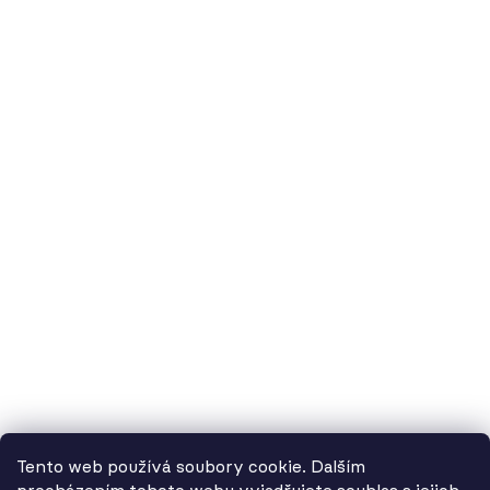
O nás
60.cz - svítidla, s.r.o.
doručovací adresa: Kašparova 604/1, 78983 Loštice
fakturační adresa: Žádlovice 67, 78983 Loštice
studio Olomouc: Camilla Sitteho 1218/5, 77900 Olomouc
IČ:
01806343,
DIČ:
CZ01806343
č.ú. Kč:
2300443515 / 2010
IBAN: CZ5620100000002300443515
BIC: FIOBCZPPXXX
č.ú. EUR:
2600443517 / 2010
IBAN: CZ3720100000002600443517
Tento web používá soubory cookie. Dalším
BIC: FIOBCZPPXXX