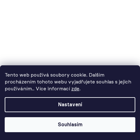
17 424 Kč
Tento web používá soubory cookie. Dalším
procházením tohoto webu vyjadřujete souhlas s jejich
používáním.. Více informací
zde
.
Od 3. 8. do 14. 8. máme
dovolenou. Objednávky
Nastavení
přijímáme, ale doručení se může o
pár dní prodloužit. Použijte kód
LETO26 a získejte 5% slevu jako
Souhlasím
kompenzaci!