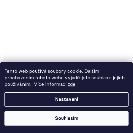
2 816 Kč
Tento web používá soubory cookie. Dalším
procházením tohoto webu vyjadřujete souhlas s jejich
používáním.. Více informací
zde
.
Od 3. 8. do 14. 8. máme
dovolenou. Objednávky
Nastavení
přijímáme, ale doručení se může o
pár dní prodloužit. Použijte kód
LETO26 a získejte 5% slevu jako
Souhlasím
kompenzaci!