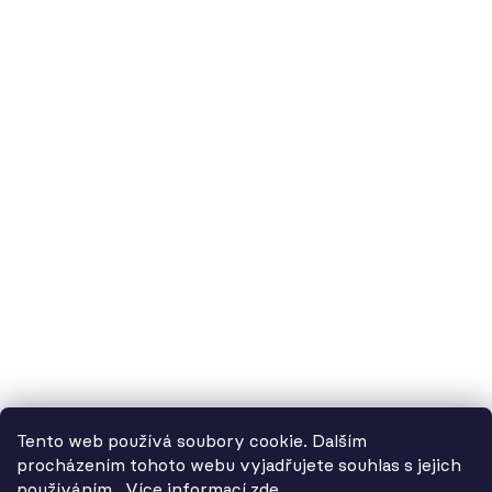
60.cz - svítidla, s.r.o.
doručovací adresa: Kašparova 604/1, 78983 Loštice
fakturační adresa: Žádlovice 67, 78983 Loštice
studio Olomouc: Camilla Sitteho 1218/5, 77900 Olomouc
IČ:
01806343,
DIČ:
CZ01806343
č.ú. Kč:
2300443515 / 2010
IBAN: CZ5620100000002300443515
BIC: FIOBCZPPXXX
č.ú. EUR:
2600443517 / 2010
IBAN: CZ3720100000002600443517
Tento web používá soubory cookie. Dalším
BIC: FIOBCZPPXXX
procházením tohoto webu vyjadřujete souhlas s jejich
používáním.. Více informací
zde
.