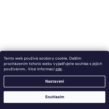
4 467 Kč
Tento web používá soubory cookie. Dalším
procházením tohoto webu vyjadřujete souhlas s jejich
používáním.. Více informací
zde
.
Od 3. 8. do 14. 8. máme
dovolenou. Objednávky
Nastavení
přijímáme, ale doručení se může o
pár dní prodloužit. Použijte kód
LETO26 a získejte 5% slevu jako
Souhlasím
kompenzaci!