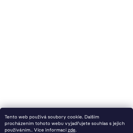
60.cz - svítidla, s.r.o.
doručovací adresa: Kašparova 604/1, 78983 Loštice
fakturační adresa: Žádlovice 67, 78983 Loštice
studio Olomouc: Camilla Sitteho 1218/5, 77900 Olomouc
IČ:
01806343,
DIČ:
CZ01806343
č.ú. Kč:
2300443515 / 2010
IBAN: CZ5620100000002300443515
BIC: FIOBCZPPXXX
č.ú. EUR:
2600443517 / 2010
IBAN: CZ3720100000002600443517
Tento web používá soubory cookie. Dalším
BIC: FIOBCZPPXXX
procházením tohoto webu vyjadřujete souhlas s jejich
používáním.. Více informací
zde
.