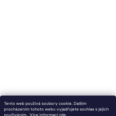
60.cz - svítidla, s.r.o.
doručovací adresa: Kašparova 604/1, 78983 Loštice
fakturační adresa: Žádlovice 67, 78983 Loštice
studio Olomouc: Camilla Sitteho 1218/5, 77900 Olomouc
IČ:
01806343,
DIČ:
CZ01806343
č.ú. Kč:
2300443515 / 2010
IBAN: CZ5620100000002300443515
BIC: FIOBCZPPXXX
č.ú. EUR:
2600443517 / 2010
IBAN: CZ3720100000002600443517
Tento web používá soubory cookie. Dalším
BIC: FIOBCZPPXXX
procházením tohoto webu vyjadřujete souhlas s jejich
používáním.. Více informací
zde
.