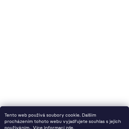
60.cz - svítidla, s.r.o.
doručovací adresa: Kašparova 604/1, 78983 Loštice
fakturační adresa: Žádlovice 67, 78983 Loštice
studio Olomouc: Camilla Sitteho 1218/5, 77900 Olomouc
IČ:
01806343,
DIČ:
CZ01806343
č.ú. Kč:
2300443515 / 2010
IBAN: CZ5620100000002300443515
BIC: FIOBCZPPXXX
č.ú. EUR:
2600443517 / 2010
IBAN: CZ3720100000002600443517
Tento web používá soubory cookie. Dalším
BIC: FIOBCZPPXXX
procházením tohoto webu vyjadřujete souhlas s jejich
používáním.. Více informací
zde
.