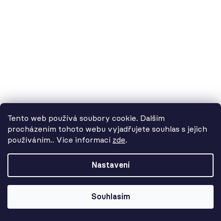
4 990 Kč
Tento web používá soubory cookie. Dalším
procházením tohoto webu vyjadřujete souhlas s jejich
používáním.. Více informací
zde
.
Od 3. 8. do 14. 8. máme
dovolenou. Objednávky
Nastavení
přijímáme, ale doručení se může o
pár dní prodloužit. Použijte kód
LETO26 a získejte 5% slevu jako
Souhlasím
kompenzaci!