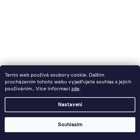
37 752 Kč
Tento web používá soubory cookie. Dalším
procházením tohoto webu vyjadřujete souhlas s jejich
používáním.. Více informací
zde
.
Od 3. 8. do 14. 8. máme
dovolenou. Objednávky
Nastavení
přijímáme, ale doručení se může o
pár dní prodloužit. Použijte kód
LETO26 a získejte 5% slevu jako
Souhlasím
kompenzaci!