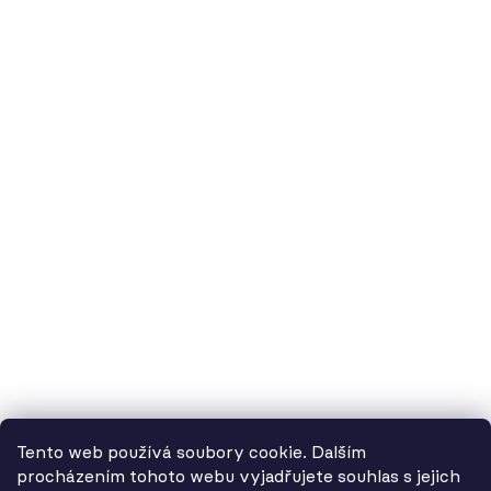
60.cz - svítidla, s.r.o.
doručovací adresa: Kašparova 604/1, 78983 Loštice
fakturační adresa: Žádlovice 67, 78983 Loštice
studio Olomouc: Camilla Sitteho 1218/5, 77900 Olomouc
IČ:
01806343,
DIČ:
CZ01806343
č.ú. Kč:
2300443515 / 2010
IBAN: CZ5620100000002300443515
BIC: FIOBCZPPXXX
č.ú. EUR:
2600443517 / 2010
IBAN: CZ3720100000002600443517
Tento web používá soubory cookie. Dalším
BIC: FIOBCZPPXXX
procházením tohoto webu vyjadřujete souhlas s jejich