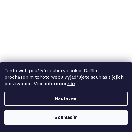
8 478 Kč
Tento web používá soubory cookie. Dalším
procházením tohoto webu vyjadřujete souhlas s jejich
používáním.. Více informací
zde
.
Od 3. 8. do 14. 8. máme
dovolenou. Objednávky
Nastavení
přijímáme, ale doručení se může o
pár dní prodloužit. Použijte kód
LETO26 a získejte 5% slevu jako
Souhlasím
kompenzaci!