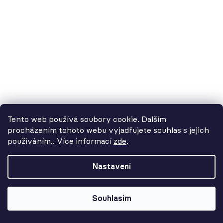
4 625 Kč
Tento web používá soubory cookie. Dalším
procházením tohoto webu vyjadřujete souhlas s jejich
používáním.. Více informací
zde
.
Od 3. 8. do 14. 8. máme
dovolenou. Objednávky
Nastavení
přijímáme, ale doručení se může o
pár dní prodloužit. Použijte kód
LETO26 a získejte 5% slevu jako
Souhlasím
kompenzaci!