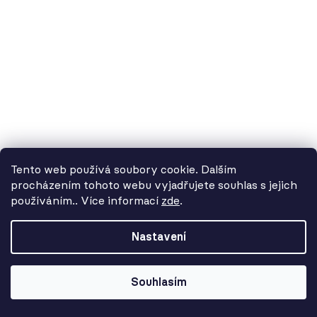
5 670 Kč
Tento web používá soubory cookie. Dalším
procházením tohoto webu vyjadřujete souhlas s jejich
používáním.. Více informací
zde
.
Od 3. 8. do 14. 8. máme
dovolenou. Objednávky
Nastavení
přijímáme, ale doručení se může o
pár dní prodloužit. Použijte kód
LETO26 a získejte 5% slevu jako
Souhlasím
kompenzaci!