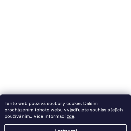
doručovací adresa: Kašparova 604/1, 78983 Loštice
fakturační adresa: Žádlovice 67, 78983 Loštice
studio Olomouc: Camilla Sitteho 1218/5, 77900 Olomouc
IČ:
01806343,
DIČ:
CZ01806343
č.ú. Kč:
2300443515 / 2010
IBAN: CZ5620100000002300443515
BIC: FIOBCZPPXXX
č.ú. EUR:
2600443517 / 2010
IBAN: CZ3720100000002600443517
Tento web používá soubory cookie. Dalším
BIC: FIOBCZPPXXX
procházením tohoto webu vyjadřujete souhlas s jejich
používáním.. Více informací
zde
.
Od 3. 8. do 14. 8. máme
datová schránka:
39uv4p5
dovolenou. Objednávky