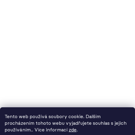
60.cz - svítidla, s.r.o.
doručovací adresa: Kašparova 604/1, 78983 Loštice
fakturační adresa: Žádlovice 67, 78983 Loštice
studio Olomouc: Camilla Sitteho 1218/5, 77900 Olomouc
IČ:
01806343,
DIČ:
CZ01806343
č.ú. Kč:
2300443515 / 2010
IBAN: CZ5620100000002300443515
BIC: FIOBCZPPXXX
č.ú. EUR:
2600443517 / 2010
IBAN: CZ3720100000002600443517
Tento web používá soubory cookie. Dalším
BIC: FIOBCZPPXXX
procházením tohoto webu vyjadřujete souhlas s jejich
používáním.. Více informací
zde
.
Od 3. 8. do 14. 8. máme