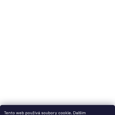
O nás
60.cz - svítidla, s.r.o.
doručovací adresa: Kašparova 604/1, 78983 Loštice
fakturační adresa: Žádlovice 67, 78983 Loštice
studio Olomouc: Camilla Sitteho 1218/5, 77900 Olomouc
IČ:
01806343,
DIČ:
CZ01806343
č.ú. Kč:
2300443515 / 2010
IBAN: CZ5620100000002300443515
BIC: FIOBCZPPXXX
č.ú. EUR:
2600443517 / 2010
IBAN: CZ3720100000002600443517
Tento web používá soubory cookie. Dalším