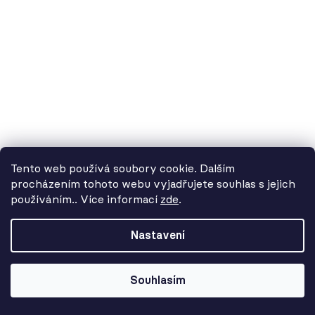
3 375 Kč
Tento web používá soubory cookie. Dalším
procházením tohoto webu vyjadřujete souhlas s jejich
používáním.. Více informací
zde
.
Od 3. 8. do 14. 8. máme
dovolenou. Objednávky
Nastavení
přijímáme, ale doručení se může o
pár dní prodloužit. Použijte kód
LETO26 a získejte 5% slevu jako
Souhlasím
kompenzaci!