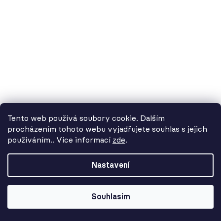
Tento web používá soubory cookie. Dalším
procházením tohoto webu vyjadřujete souhlas s jejich
používáním.. Více informací
zde
.
Od 3. 8. do 14. 8. máme
dovolenou. Objednávky
Nastavení
přijímáme, ale doručení se může o
pár dní prodloužit. Použijte kód
LETO26 a získejte 5% slevu jako
Souhlasím
kompenzaci!