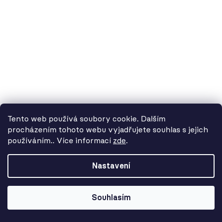
5 977 Kč
Tento web používá soubory cookie. Dalším
procházením tohoto webu vyjadřujete souhlas s jejich
používáním.. Více informací
zde
.
Od 3. 8. do 14. 8. máme
dovolenou. Objednávky
Nastavení
přijímáme, ale doručení se může o
pár dní prodloužit. Použijte kód
LETO26 a získejte 5% slevu jako
Souhlasím
kompenzaci!