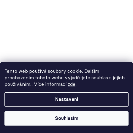
Tento web používá soubory cookie. Dalším
procházením tohoto webu vyjadřujete souhlas s jejich
používáním.. Více informací
zde
.
Od 3. 8. do 14. 8. máme
dovolenou. Objednávky
Nastavení
přijímáme, ale doručení se může o
pár dní prodloužit. Použijte kód
LETO26 a získejte 5% slevu jako
Souhlasím
kompenzaci!