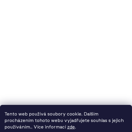
60.cz - svítidla, s.r.o.
doručovací adresa: Kašparova 604/1, 78983 Loštice
fakturační adresa: Žádlovice 67, 78983 Loštice
studio Olomouc: Camilla Sitteho 1218/5, 77900 Olomouc
IČ:
01806343,
DIČ:
CZ01806343
č.ú. Kč:
2300443515 / 2010
IBAN: CZ5620100000002300443515
BIC: FIOBCZPPXXX
č.ú. EUR:
2600443517 / 2010
IBAN: CZ3720100000002600443517
Tento web používá soubory cookie. Dalším
BIC: FIOBCZPPXXX
procházením tohoto webu vyjadřujete souhlas s jejich
používáním.. Více informací
zde
.
Od 3. 8. do 14. 8. máme