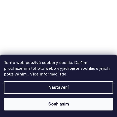
3 913 Kč
Tento web používá soubory cookie. Dalším
procházením tohoto webu vyjadřujete souhlas s jejich
používáním.. Více informací
zde
.
Od 3. 8. do 14. 8. máme
dovolenou. Objednávky
Nastavení
přijímáme, ale doručení se může o
pár dní prodloužit. Použijte kód
LETO26 a získejte 5% slevu jako
Souhlasím
kompenzaci!