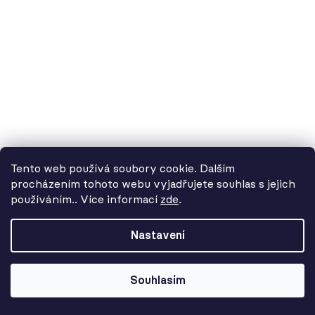
549 Kč
Tento web používá soubory cookie. Dalším
procházením tohoto webu vyjadřujete souhlas s jejich
používáním.. Více informací
zde
.
Od 3. 8. do 14. 8. máme
dovolenou. Objednávky
Nastavení
přijímáme, ale doručení se může o
pár dní prodloužit. Použijte kód
LETO26 a získejte 5% slevu jako
Souhlasím
kompenzaci!