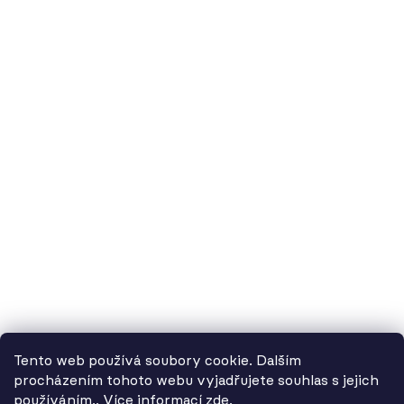
60.cz - svítidla, s.r.o.
doručovací adresa: Kašparova 604/1, 78983 Loštice
fakturační adresa: Žádlovice 67, 78983 Loštice
studio Olomouc: Camilla Sitteho 1218/5, 77900 Olomouc
IČ:
01806343,
DIČ:
CZ01806343
č.ú. Kč:
2300443515 / 2010
IBAN: CZ5620100000002300443515
BIC: FIOBCZPPXXX
č.ú. EUR:
2600443517 / 2010
IBAN: CZ3720100000002600443517
Tento web používá soubory cookie. Dalším
BIC: FIOBCZPPXXX
procházením tohoto webu vyjadřujete souhlas s jejich
používáním.. Více informací
zde
.