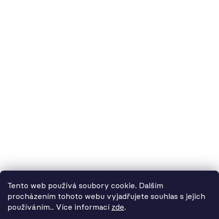
60.cz - svítidla, s.r.o.
doručovací adresa: Kašparova 604/1, 78983 Loštice
fakturační adresa: Žádlovice 67, 78983 Loštice
studio Olomouc: Camilla Sitteho 1218/5, 77900 Olomouc
IČ:
01806343,
DIČ:
CZ01806343
č.ú. Kč:
2300443515 / 2010
IBAN: CZ5620100000002300443515
BIC: FIOBCZPPXXX
č.ú. EUR:
2600443517 / 2010
IBAN: CZ3720100000002600443517
Tento web používá soubory cookie. Dalším
BIC: FIOBCZPPXXX
procházením tohoto webu vyjadřujete souhlas s jejich
používáním.. Více informací
zde
.
Od 3. 8. do 14. 8. máme
datová schránka:
39uv4p5