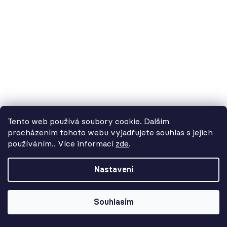
3 477 Kč
Tento web používá soubory cookie. Dalším
procházením tohoto webu vyjadřujete souhlas s jejich
používáním.. Více informací
zde
.
Od 3. 8. do 14. 8. máme
dovolenou. Objednávky
Nastavení
přijímáme, ale doručení se může o
pár dní prodloužit. Použijte kód
LETO26 a získejte 5% slevu jako
Souhlasím
kompenzaci!