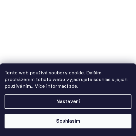
3 120 Kč
Tento web používá soubory cookie. Dalším
procházením tohoto webu vyjadřujete souhlas s jejich
používáním.. Více informací
zde
.
Od 3. 8. do 14. 8. máme
dovolenou. Objednávky
Nastavení
přijímáme, ale doručení se může o
pár dní prodloužit. Použijte kód
LETO26 a získejte 5% slevu jako
Souhlasím
kompenzaci!