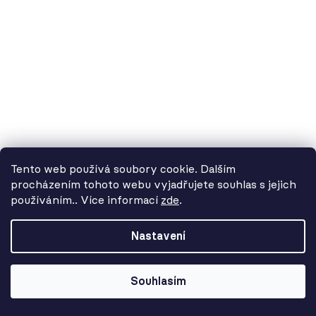
3 120 Kč
Tento web používá soubory cookie. Dalším
procházením tohoto webu vyjadřujete souhlas s jejich
používáním.. Více informací
zde
.
Od 3. 8. do 14. 8. máme
dovolenou. Objednávky
Nastavení
přijímáme, ale doručení se může o
pár dní prodloužit. Použijte kód
LETO26 a získejte 5% slevu jako
Souhlasím
kompenzaci!